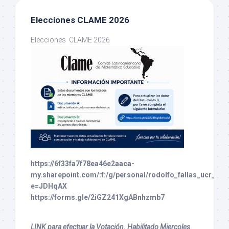
Elecciones CLAME 2026
Elecciones CLAME 2026
https://6f33fa7f78ea46e2aaca-
my.sharepoint.com/:f:/g/personal/rodolfo_fallas_ucr
e=JDHqAX
https://forms.gle/2iGZ241XgABnhzmb7
LINK para efectuar la Votación. Habilitado Miercoles